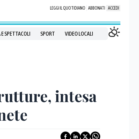
LEGGI IL QUOTIDIANO
ABBONATI
ACCEDI
 E SPETTACOLI
SPORT
VIDEO LOCALI
rutture, intesa
enete