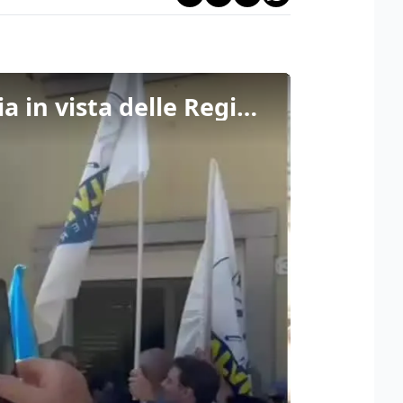
Salvini a Udine: sicurezza e infrastrutture, intesa con Zaia in vista delle Regionali venete