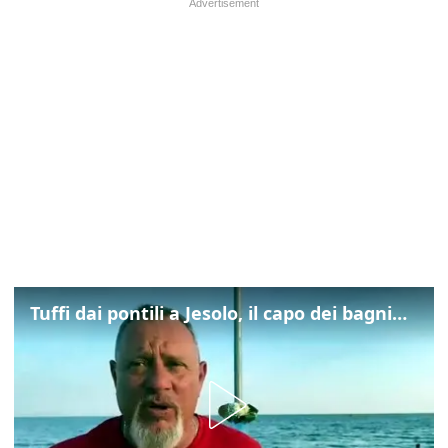
Tuffi dai pontili a Jesolo, il capo dei bagnini: "L'impegno di tutti per evitare altre tragedie"