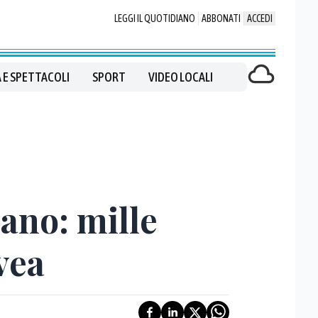
LEGGI IL QUOTIDIANO
ABBONATI
ACCEDI
 E SPETTACOLI
SPORT
VIDEO LOCALI
iano: mille
vea