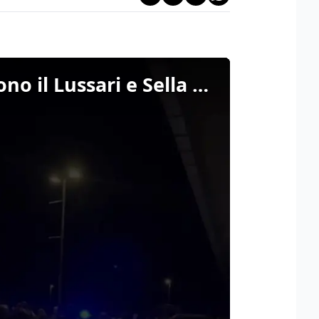
Blitz dei tuner austriaci nel Tarvisiano: mille auto invadono il Lussari e Sella Nevea