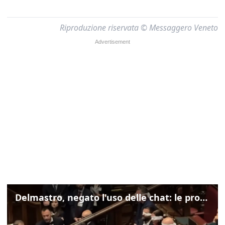
Riproduzione riservata © Messaggero Veneto
Delmastro, negato l'uso delle chat: le proteste di Avs e M5s