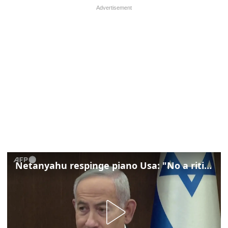
Netanyahu respinge piano Usa: "No a ritiro Idf senza disarmo Hamas"