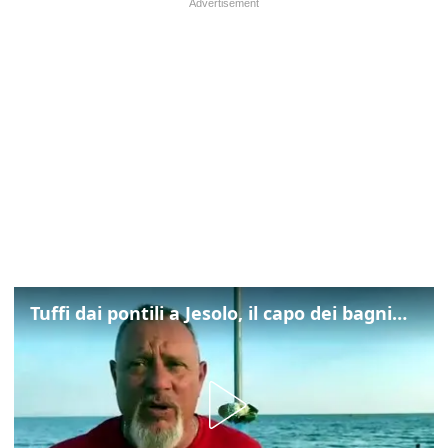
Tuffi dai pontili a Jesolo, il capo dei bagnini: "L'impegno di tutti per evitare altre tragedie"