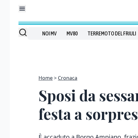
NOI MV
MV80
TERREMOTO DEL FRIULI
Home
Cronaca
Sposi da sessa
festa a sorpres
È accaduto a Borgo Ampiano, frazi