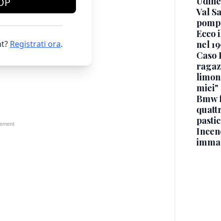
Udine
OP
Val Sa
pompi
Ecco i
t?
Registrati ora
.
nel 19
Caso 
ragaz
limona
miei"
Bmw f
quatt
pasti
Incen
immag