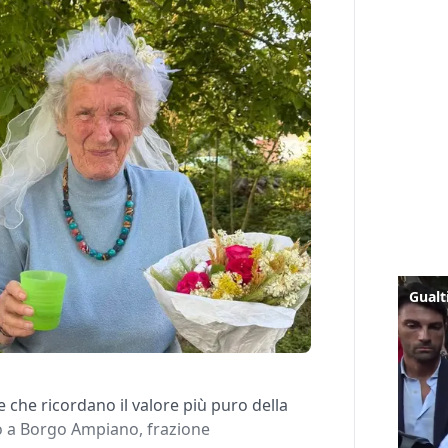
che ricordano il valore più puro della
to a Borgo Ampiano, frazione