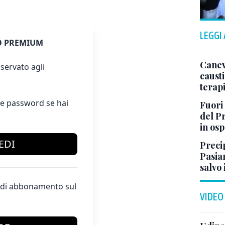
LEGGI
 PREMIUM
Canev
servato agli
causti
terapi
e password se hai
Fuori
del Pr
in os
EDI
Preci
Pasia
salvo 
te di abbonamento sul
VIDEO