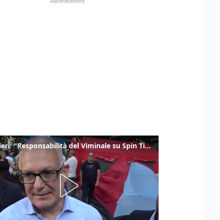
Gualtieri: "Responsabilità del Viminale su Spin Time? La posizione dei partiti è nota"