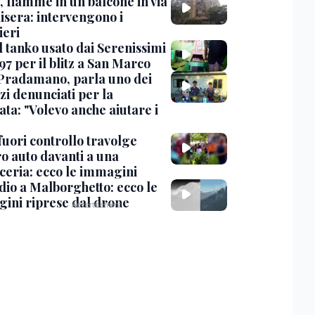
, fiamme in un balcone in via
isera: intervengono i
eri
l tanko usato dai Serenissimi
97 per il blitz a San Marco
Pradamano, parla uno dei
zi denunciati per la
ta: "Volevo anche aiutare i
uori controllo travolge
ro auto davanti a una
cceria: ecco le immagini
dio a Malborghetto: ecco le
ini riprese dal drone