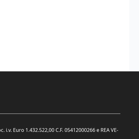
c. i.v. Euro 1.432.522,00 C.F. 05412000266 e REA VE-