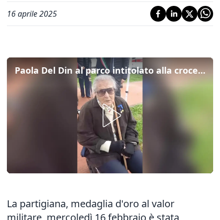
16 aprile 2025
Paola Del Din al parco intitolato alla crocerossina Battistella: "Giocando qui i bambini imparino dal suo esempio"
La partigiana, medaglia d'oro al valor
militare, mercoledì 16 febbraio è stata