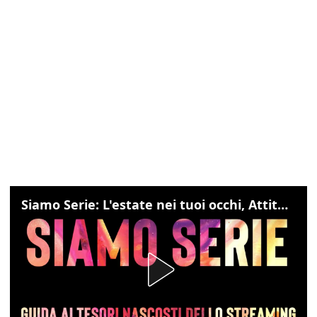
Siamo Serie: L'estate nei tuoi occhi, Attitudini: nessuna, The bear