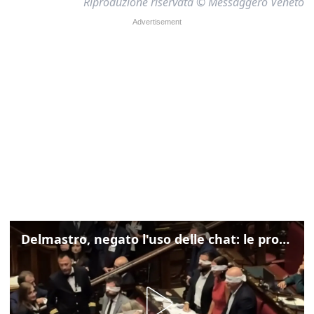
Riproduzione riservata © Messaggero Veneto
Delmastro, negato l'uso delle chat: le proteste di Avs e M5s