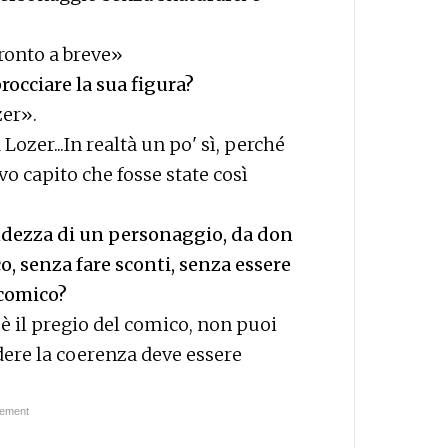
pronto a breve»
occiare la sua figura?
zer».
Lozer...In realtà un po' sì, perché
o capito che fosse state così
randezza di un personaggio, da don
o, senza fare sconti, senza essere
 comico?
 è il pregio del comico, non puoi
idere la coerenza deve essere