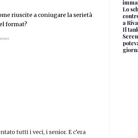
immag
Lo sc
ome riuscite a coniugare la serietà
contro
a Riva
el format?
Il ta
Seren
potev
giorn
ato tutti i veci, i senior. E c’era