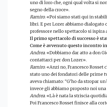
uno di loro che, ogni qual volta si no
segno della croce».
Ramiro
. «Poi siamo stati qui in stab
libri. E per Lozer abbiamo dialogato c
professore nello spettacolo si ispira a
Il primo spettacolo di successo è sta
Come è avvenuto questo incontro in
Andrea
. «Dobbiamo dar atto a don Gi
contattarci per don Lozer».
Ramiro
. «Anzi no, Francesco Rosset c
stato uno dei fondatori delle prime tv
aveva chiamato: “G’ho da stropar un 
invece gli abbiamo proposto noi una 
Andrea
. «Là è nata la striscia quotid
Poi Francesco Rosset finisce alla cort