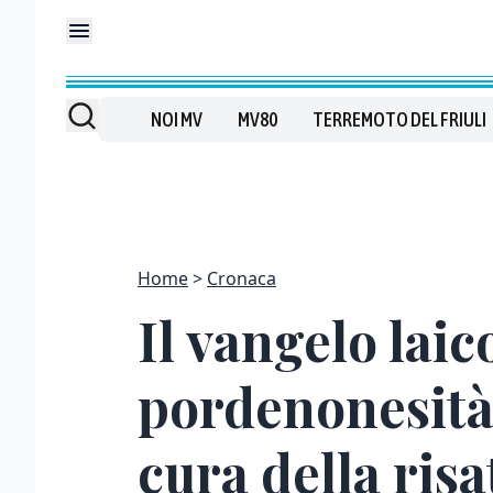
NOI MV
MV80
TERREMOTO DEL FRIULI
Home
Cronaca
Il vangelo laic
pordenonesità 
cura della risa