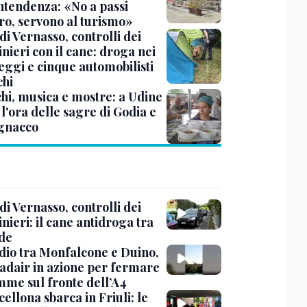
ntendenza: «No a passi
tro, servono al turismo»
di Vernasso, controlli dei
nieri con il cane: droga nei
ggi e cinque automobilisti
chi
hi, musica e mostre: a Udine
 l'ora delle sagre di Godia e
gnacco
di Vernasso, controlli dei
nieri: il cane antidroga tra
nde
dio tra Monfalcone e Duino,
nadair in azione per fermare
amme sul fronte dell’A4
cellona sbarca in Friuli: le