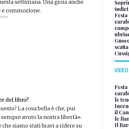
 questa settimana. Una gioia anche
Sopri
indie
ate e commozione.
Festa 
carabi
campe
ubria
Gnocc
scatta
Cussi
VIDEO
Festa 
carabi
le te
e del libro?
Incen
uesto? La cosa bella è che, pur
il Ca
empre avuto la nostra libertà».
le fi
Il Bar
 che siamo stati bravi a ridere su