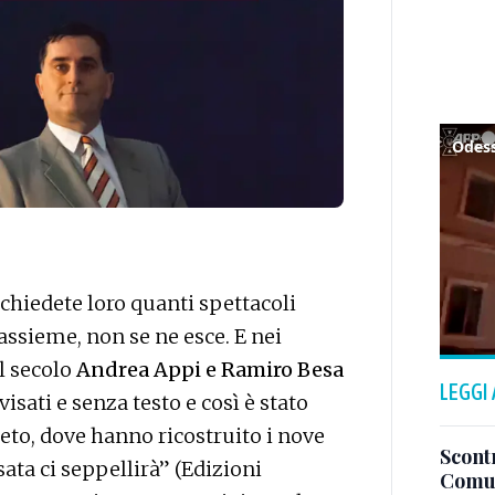
Odess
 chiedete loro quanti spettacoli
 assieme, non se ne esce. E nei
l secolo
Andrea Appi e Ramiro Besa
LEGGI
sati e senza testo e così è stato
to, dove hanno ricostruito i nove
Scontr
sata ci seppellirà” (Edizioni
Comun