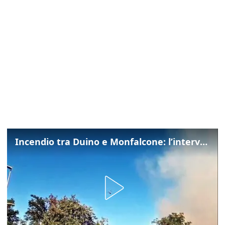
Incendio tra Duino e Monfalcone: l’intervento dei vigili del fuoco