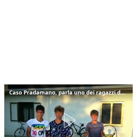
Caso Pradamano, parla uno dei ragazzi denunciati per la limonata: "Volevo anche aiutare i miei"