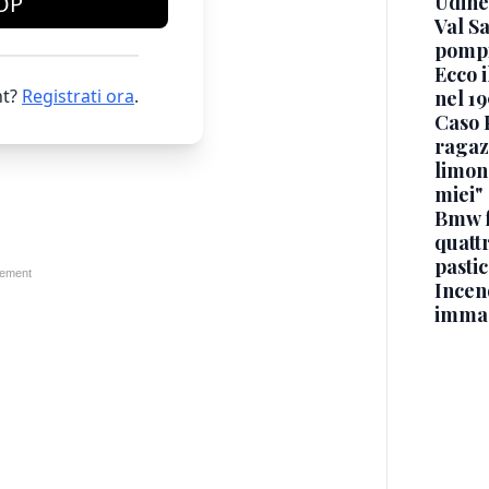
Udine
OP
Val Sa
pompi
Ecco i
t?
Registrati ora
.
nel 19
Caso 
ragaz
limona
miei"
Bmw f
quatt
pasti
Incen
immag