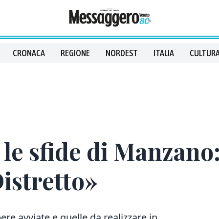
CRONACA
REGIONE
NORDEST
ITALIA
CULTURA
, le sfide di Manzan
Distretto»
ere avviate e quelle da realizzare in