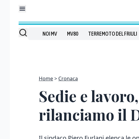
NOI MV
MV80
TERREMOTO DEL FRIULI
Home
Cronaca
Sedie e lavoro
rilanciamo il 
Il sindaco Piero Furlani elenca le op