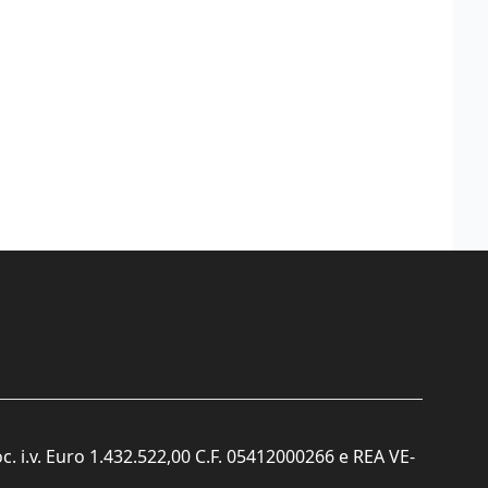
c. i.v. Euro 1.432.522,00 C.F. 05412000266 e REA VE-