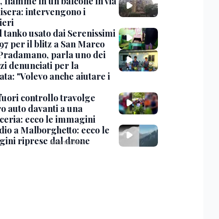
, fiamme in un balcone in via
isera: intervengono i
eri
l tanko usato dai Serenissimi
97 per il blitz a San Marco
Pradamano, parla uno dei
zi denunciati per la
ta: "Volevo anche aiutare i
uori controllo travolge
ro auto davanti a una
cceria: ecco le immagini
dio a Malborghetto: ecco le
ini riprese dal drone