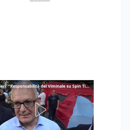
Gualtieri: "Responsabilità del Viminale su Spin Time? La posizione dei partiti è nota"