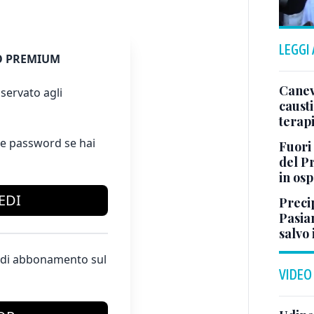
LEGGI
 PREMIUM
Canev
servato agli
causti
terapi
e password se hai
Fuori
del Pr
in os
EDI
Preci
Pasia
salvo 
te di abbonamento sul
VIDEO