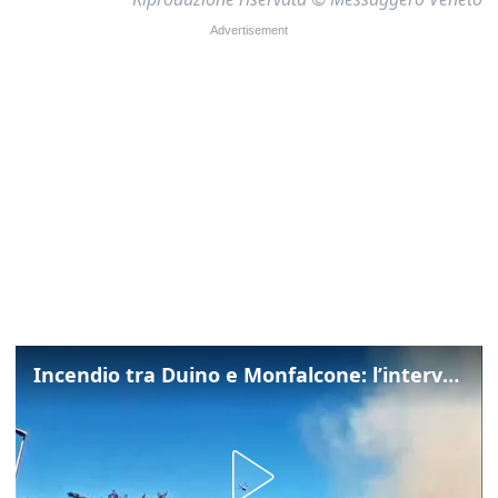
Incendio tra Duino e Monfalcone: l’intervento dei vigili del fuoco