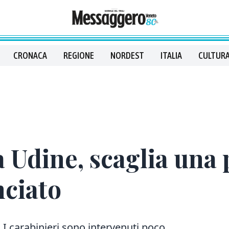
CRONACA
REGIONE
NORDEST
ITALIA
CULTURA
a Udine, scaglia una
nciato
. I carabinieri sono intervenuti poco