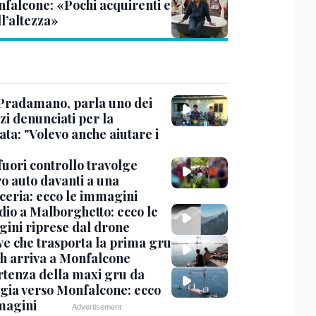
nfalcone: «Pochi acquirenti e
l’altezza»
Pradamano, parla uno dei
zi denunciati per la
ta: "Volevo anche aiutare i
uori controllo travolge
ro auto davanti a una
cceria: ecco le immagini
dio a Malborghetto: ecco le
ini riprese dal drone
ve che trasporta la prima gru
th arriva a Monfalcone
rtenza della maxi gru da
gia verso Monfalcone: ecco
magini