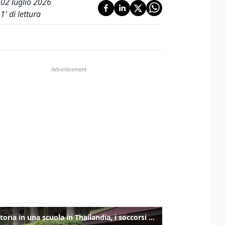
02 luglio 2026
1
' di lettura
Sparatoria in una scuola in Thailandia, i soccorsi sul posto