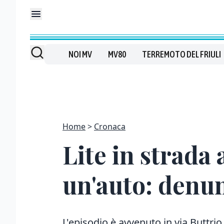
NOI MV
MV80
TERREMOTO DEL FRIULI
Home
Cronaca
Lite in strada 
un'auto: denu
L'episodio è avvenuto in via Buttrio