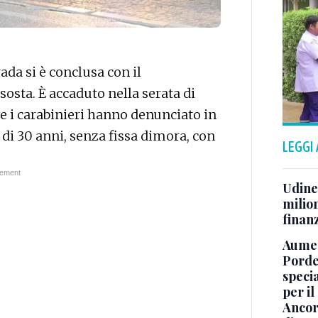
rada si è conclusa con il
osta. È accaduto nella serata di
ve i carabinieri hanno denunciato in
o di 30 anni, senza fissa dimora, con
LEGGI
Udine,
milion
finan
Aumen
Porde
specia
per il
Ancor