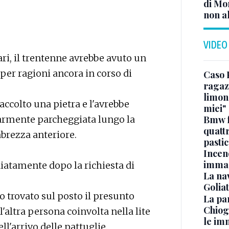
di Mo
non al
VIDEO
ri, il trentenne avrebbe avuto un
per ragioni ancora in corso di
Caso 
ragaz
limona
accolto una pietra e l'avrebbe
miei"
Bmw f
larmente parcheggiata lungo la
quatt
brezza anteriore.
pasti
Incen
immag
iatamente dopo la richiesta di
La na
Golia
o trovato sul posto il presunto
La pa
Chiog
altra persona coinvolta nella lite
le im
ll'arrivo delle pattuglie.