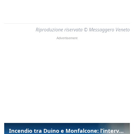
Riproduzione riservata © Messaggero Veneto
Incendio tra Duino e Monfalcone: l’intervento dei vigili del fuoco