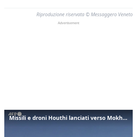
Riproduzione riservata © Messaggero Veneto
Missili e droni Houthi lanciati verso Mokha nello Yemen