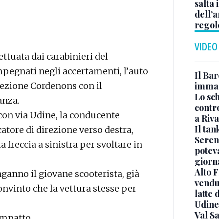
salta 
dell’a
regol
VIDEO
ttuata dai carabinieri del
pegnati negli accertamenti, l’auto
Il Bar
rezione Cordenons con il
immag
Lo sc
anza.
contro
 con via Udine, la conducente
a Riva
Il ta
atore di direzione verso destra,
Seren
 freccia a sinistra per svoltare in
potev
giorn
Alto 
ganno il giovane scooterista, già
vendut
nvinto che la vettura stesse per
latte 
Udine
Val Sa
’impatto