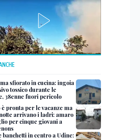
 ANCHE
a sfiorato in cucina: ingoia
ivo tossico durante le
e, 38enne fuori pericolo
o è pronta per le vacanze ma
notte arrivano i ladri: amaro
lio per cinque giovani a
enons
 banchetti in centro a Udine: