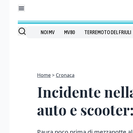
NOI MV
MV80
TERREMOTO DEL FRIULI
Home
Cronaca
Incidente nell
auto e scooter:
Paura poco prima di mezzanotte all’