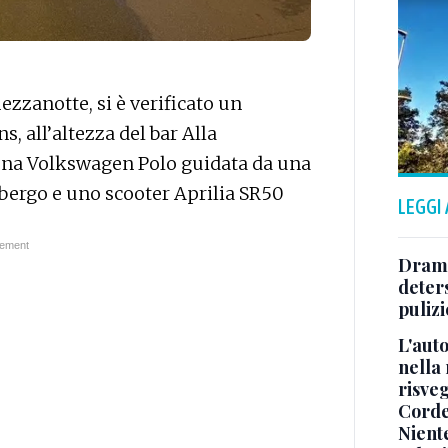
zzanotte, si è verificato un
s, all’altezza del bar Alla
 una Volkswagen Polo guidata da una
mbergo e uno scooter Aprilia SR50
LEGGI
.
Dramm
deters
pulizi
L'aut
nella 
risveg
Cord
Niente