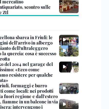
il mercatino
ntiquariato, scontro sulle
e Ztl
cellona sbarca in Friuli: le
ini dell'arrivo in albergo
hianto dell’ultraleggero
 la quercia: cosa è successo
rotta
nko del 2014 nel garage del
issimo: «Ecco come
amo resistere per qualche
ata»
Friuli, formaggi e burro
i come locali: nei prodotti
da fuori regione e dall’estero
, fiamme in un balcone in via
isera: intervengono i