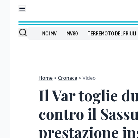
NOI MV
MV80
TERREMOTO DEL FRIULI
Home
Cronaca
Video
Il Var toglie d
contro il Sassu
prestazione in