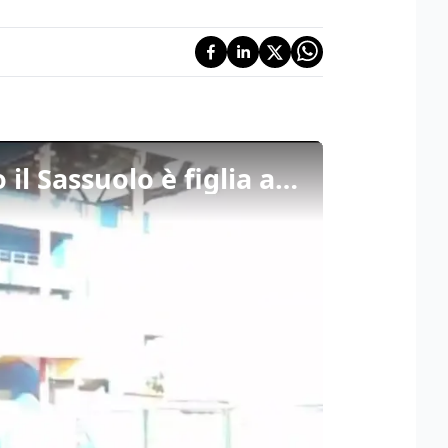
Il Var toglie due rigori all'Udinese ma la sconfitta contro il Sassuolo è figlia anche di una prestazione insufficiente