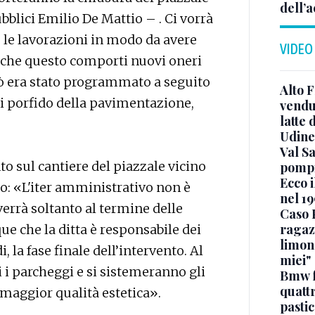
dell’a
ubblici Emilio De Mattio – . Ci vorrà
e le lavorazioni in modo da avere
VIDEO
a che questo comporti nuovi oneri
ò era stato programmato a seguito
Alto 
 di porfido della pavimentazione,
vendut
latte 
Udine
Val Sa
to sul cantiere del piazzale vicino
pompi
Ecco i
io: «L'iter amministrativo non è
nel 19
errà soltanto al termine delle
Caso 
ragaz
e che la ditta è responsabile dei
limona
, la fase finale dell’intervento. Al
miei"
 i parcheggi e si sistemeranno gli
Bmw f
quatt
 maggior qualità estetica».
pasti