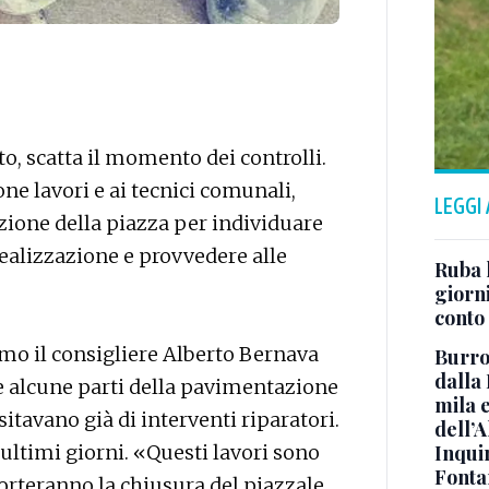
o, scatta il momento dei controlli.
ne lavori e ai tecnici comunali,
LEGGI
zione della piazza per individuare
realizzazione e provvedere alle
Ruba l
giorni
conto
imo il consigliere Alberto Bernava
Burro
dalla
e alcune parti della pavimentazione
mila 
itavano già di interventi riparatori.
dell’A
 ultimi giorni. «Questi lavori sono
Inqui
Fonta
rteranno la chiusura del piazzale