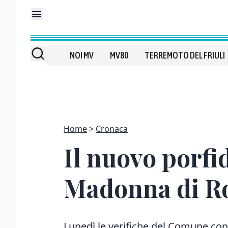
NOI MV
MV80
TERREMOTO DEL FRIULI
Home
Cronaca
Il nuovo porfi
Madonna di R
Lunedì le verifiche del Comune con 