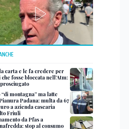
 ANCHE
a carta e le fa credere per
 che fosse bloccata nell’Atm:
 prosciugato
 “di montagna” ma latte
 Pianura Padana: multa da 67
euro a azienda casearia
lto Friuli
namento da Pfas a
nafredda: stop al consumo