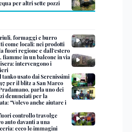
cqua per altri sette pozzi
Friuli, formaggi e burro
i come locali: nei prodotti
da fuori regione e dall’estero
, fiamme in un balcone in via
isera: intervengono i
eri
l tanko usato dai Serenissimi
97 per il blitz a San Marco
Pradamano, parla uno dei
zi denunciati per la
ta: "Volevo anche aiutare i
uori controllo travolge
ro auto davanti a una
cceria: ecco le immagini