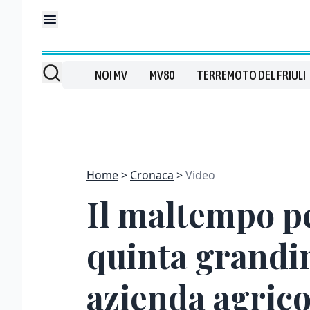
NOI MV
MV80
TERREMOTO DEL FRIULI
Home
Cronaca
Video
Il maltempo p
quinta grandi
azienda agrico