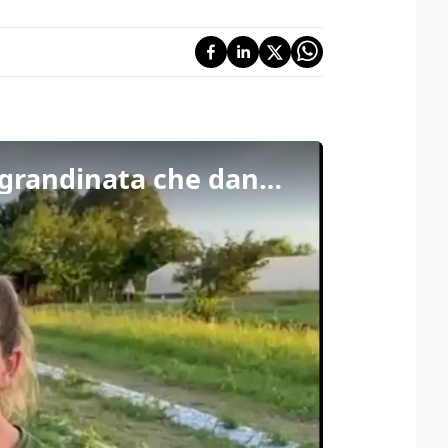
Il maltempo perseguita Simone e Martina: «È la quinta grandinata che danneggia la nostra azienda agricola»