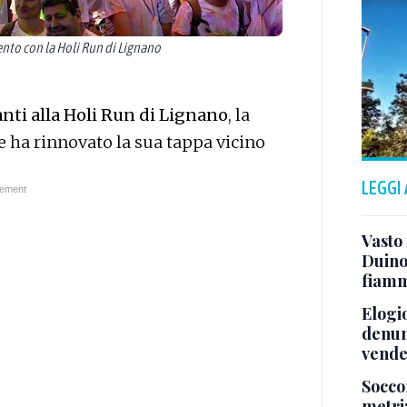
nto con la Holi Run di Lignano
anti alla Holi Run di Lignano
, la
he ha rinnovato la sua tappa vicino
LEGGI
Vasto
Duino:
fiamm
Elogio
denunc
vende
Socco
metri: