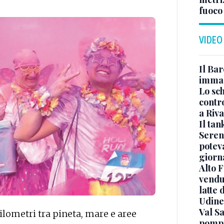
fuoco 
VIDEO
Il Bar
immag
Lo sc
contro
a Riva
Il ta
Seren
potev
giorn
Alto 
vendut
latte 
Udine
Val Sa
ilometri tra pineta, mare e aree
pompi