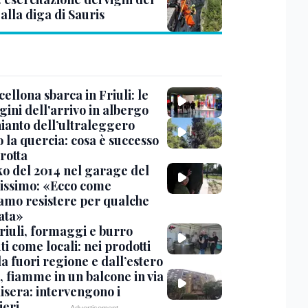
alla diga di Sauris
cellona sbarca in Friuli: le
ini dell'arrivo in albergo
hianto dell’ultraleggero
 la quercia: cosa è successo
rotta
nko del 2014 nel garage del
issimo: «Ecco come
amo resistere per qualche
ata»
Friuli, formaggi e burro
i come locali: nei prodotti
da fuori regione e dall’estero
, fiamme in un balcone in via
isera: intervengono i
eri