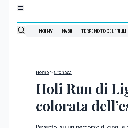
NOI MV
MV80
TERREMOTO DEL FRIULI
Home
Cronaca
Holi Run di Li
colorata dell’e
L’evento, su un percorso di cinque 