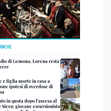
 ANCHE
dio di Gemona, Lorena resta
rcere
 e figlia morte in casa a
ns: ipotesi di overdose di
ina
to in quota dopo l’ascesa al
 Siera: giovane escursionista