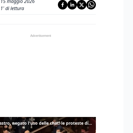
15 maggio 2026
1
' di lettura
Delmastro, negato l'uso delle chat: le proteste di Avs e M5s