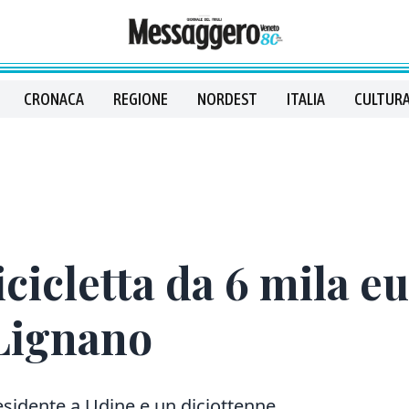
CRONACA
REGIONE
NORDEST
ITALIA
CULTURA
icicletta da 6 mila e
 Lignano
residente a Udine e un diciottenne