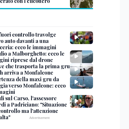
rato con l’elicottero
uori controllo travolge
ro auto davanti a una
cceria: ecco le immagini
dio a Malborghetto: ecco le
ini riprese dal drone
ve che trasporta la prima gru
th arriva a Monfalcone
rtenza della maxi gru da
gia verso Monfalcone: ecco
magini
i sul Carso, l'assessore
di a Padriciano: "Situazione
controllo ma l'attenzione
alta"