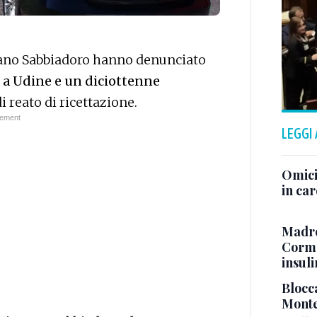
gnano Sabbiadoro hanno denunciato
 a Udine e un diciottenne
di reato di ricettazione.
LEGGI
Omici
in ca
Madre
Cormo
insul
Blocca
Monte