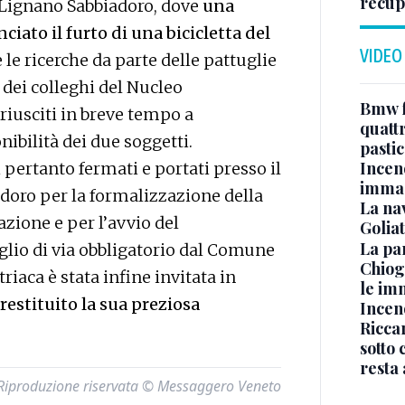
recupe
a a Lignano Sabbiadoro, dove
una
ciato il furto di una bicicletta del
VIDEO
le ricerche da parte delle pattuglie
e dei colleghi del Nucleo
Bmw f
 riusciti in breve tempo a
quatt
nibilità dei due soggetti.
pasti
Incen
i pertanto fermati e portati presso il
immag
oro per la formalizzazione della
La na
azione e per l’avvio del
Golia
La pa
lio di via obbligatorio dal Comune
Chiog
riaca è stata infine invitata in
le im
 restituito la sua preziosa
Incend
Riccar
sotto 
resta 
Riproduzione riservata © Messaggero Veneto