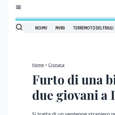
NOI MV
MV80
TERREMOTO DEL FRIULI
Home
Cronaca
Furto di una b
due giovani a
Si tratta di un ventenne straniero 