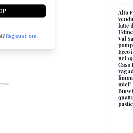
OP
Alto 
vendut
latte 
Udine
t?
Registrati ora
.
Val Sa
pompi
Ecco i
nel 19
Caso 
ragaz
limona
miei"
Bmw f
quatt
pasti