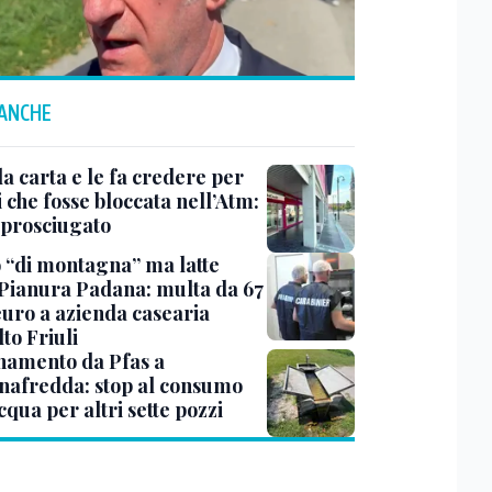
 ANCHE
a carta e le fa credere per
 che fosse bloccata nell’Atm:
 prosciugato
 “di montagna” ma latte
 Pianura Padana: multa da 67
euro a azienda casearia
lto Friuli
namento da Pfas a
nafredda: stop al consumo
cqua per altri sette pozzi