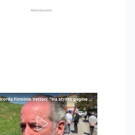
Zaia ricorda Firminio Vettori: "Ha scritto pagine di storia del nostro territorio"