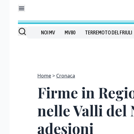
NOI MV
MV80
TERREMOTO DEL FRIULI
Home
Cronaca
Firme in Regio
nelle Valli del
adesioni