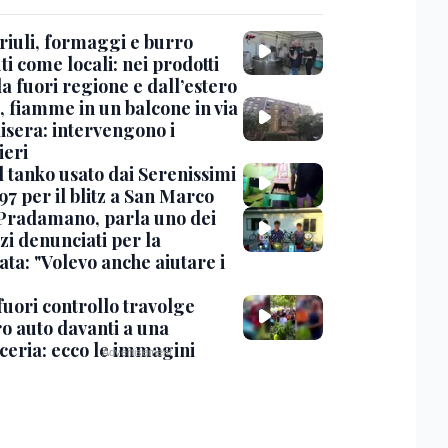
Friuli, formaggi e burro
i come locali: nei prodotti
da fuori regione e dall’estero
, fiamme in un balcone in via
isera: intervengono i
eri
l tanko usato dai Serenissimi
97 per il blitz a San Marco
Pradamano, parla uno dei
zi denunciati per la
ta: "Volevo anche aiutare i
uori controllo travolge
ro auto davanti a una
cceria: ecco le immagini