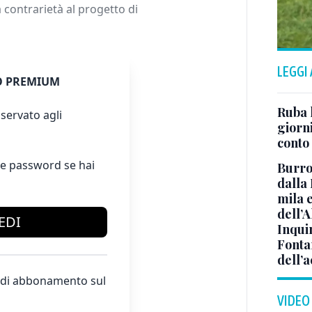
 contrarietà al progetto di
LEGGI
 PREMIUM
Ruba l
servato agli
giorni
conto
e password se hai
Burro
dalla
mila 
dell’A
EDI
Inqui
Fonta
dell’a
te di abbonamento sul
VIDEO