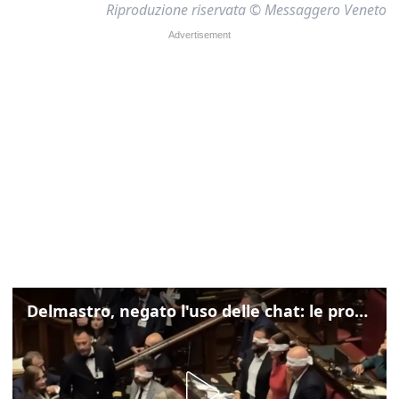
Riproduzione riservata © Messaggero Veneto
Delmastro, negato l'uso delle chat: le proteste di Avs e M5s