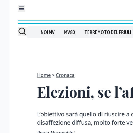
NOI MV
MV80
TERREMOTO DEL FRIULI
Home
Cronaca
Elezioni, se l’
L’obiettivo sarà quello di riuscire 
disaffezione diffusa, molto forte ver
Paolo Mosanghini