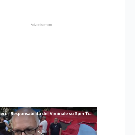
Gualtieri: "Responsabilità del Viminale su Spin Time? La posizione dei partiti è nota"