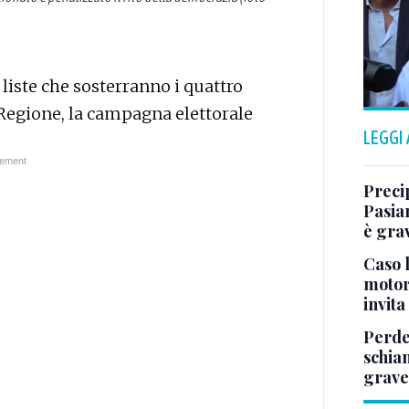
e liste che sosterranno i quattro
 Regione, la campagna elettorale
LEGGI
Preci
Pasia
è gra
Caso l
motor
invita
Perde 
schia
grave