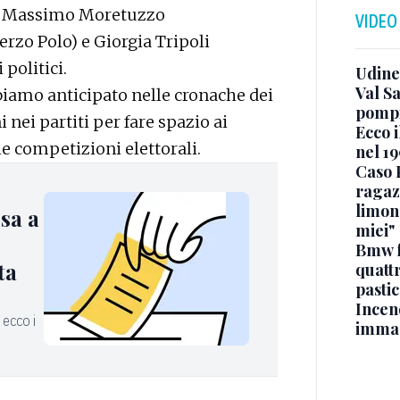
), Massimo Moretuzzo
VIDEO
erzo Polo) e Giorgia Tripoli
politici.
Udine
Val Sa
biamo anticipato nelle cronache dei
pompi
i nei partiti per fare spazio ai
Ecco i
le competizioni elettorali.
nel 19
Caso 
ragaz
limona
sa a
miei"
Bmw f
ta
quatt
pasti
Incen
 ecco i
immag