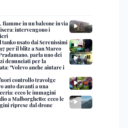
, fiamme in un balcone in via
isera: intervengono i
eri
l tanko usato dai Serenissimi
97 per il blitz a San Marco
Pradamano, parla uno dei
zi denunciati per la
ta: "Volevo anche aiutare i
uori controllo travolge
ro auto davanti a una
cceria: ecco le immagini
dio a Malborghetto: ecco le
ini riprese dal drone