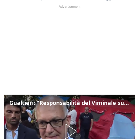
Gualtieri: "Responsabilità del Viminale su Spin Time? La posizione dei partiti è nota"