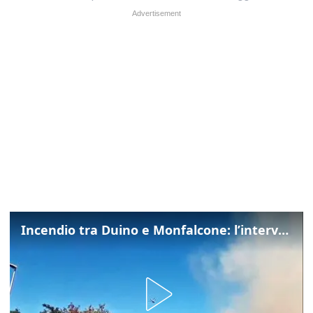
Incendio tra Duino e Monfalcone: l’intervento dei vigili del fuoco