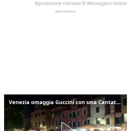
Riproduzione riservata © Messaggero Veneto
Venezia omaggia Guccini con una Cantata Anarchica in campo Santa Margherita