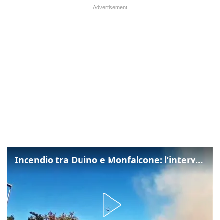
Incendio tra Duino e Monfalcone: l’intervento dei vigili del fuoco