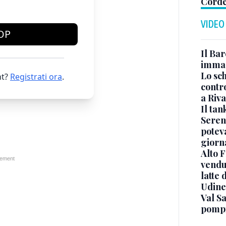
Cord
VIDEO
OP
Il Bar
immag
Lo sc
t?
Registrati ora
.
contro
a Riva
Il ta
Seren
potev
giorn
Alto 
vendut
latte 
Udine
Val Sa
pompi