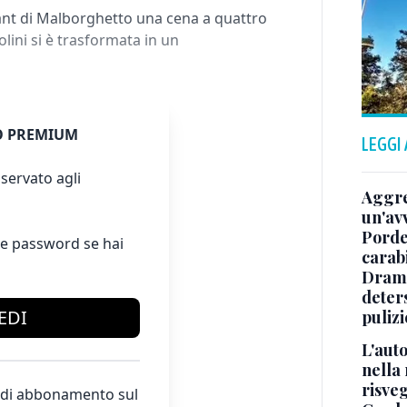
ant di Malborghetto una cena a quattro
lini si è trasformata in un
 PREMIUM
LEGGI
servato agli
Aggre
un'av
Porde
e password se hai
carab
Dramm
deters
EDI
pulizi
L'aut
nella 
risveg
te di abbonamento sul