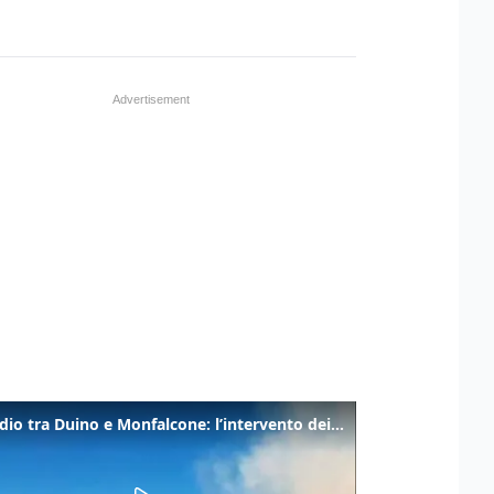
Incendio tra Duino e Monfalcone: l’intervento dei vigili del fuoco