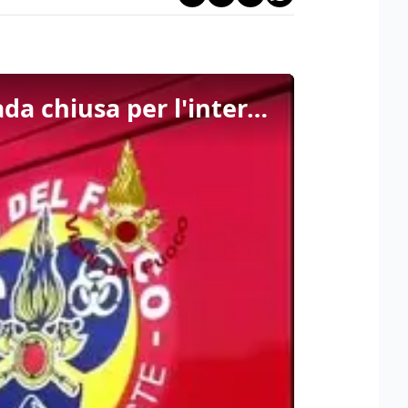
Camion carico di benzina e gasolio si ribalta a Ruda: strada chiusa per l'intera giornata