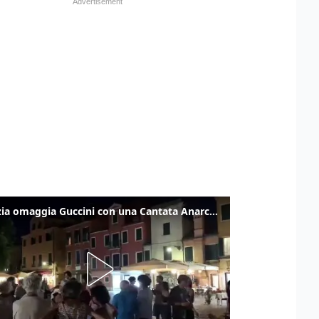
Venezia omaggia Guccini con una Cantata Anarchica in campo Santa Margherita