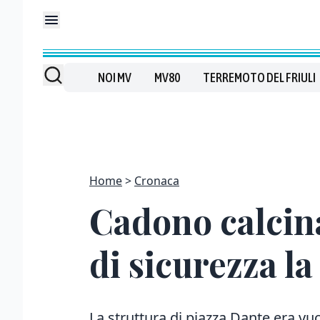
NOI MV
MV80
TERREMOTO DEL FRIULI
Home
Cronaca
Cadono calcina
di sicurezza l
La struttura di piazza Dante era v