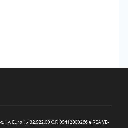
c. i.v. Euro 1.432.522,00 C.F. 05412000266 e REA VE-