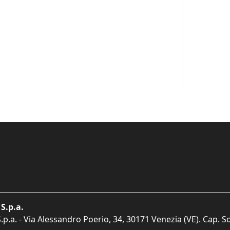
S.p.a.
p.a. - Via Alessandro Poerio, 34, 30171 Venezia (VE). Cap. So