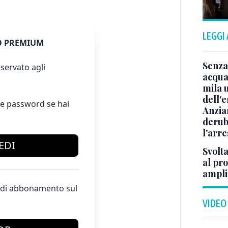
LEGGI
 PREMIUM
Senza
servato agli
acqua 
mila 
dell'
e password se hai
Anzia
deruba
l'arre
EDI
Svolta
al pr
ampli
te di abbonamento sul
VIDEO