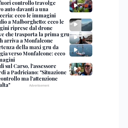
uori controllo travolge
ro auto davanti a una
cceria: ecco le immagini
dio a Malborghetto: ecco le
ini riprese dal drone
ve che trasporta la prima gru
th arriva a Monfalcone
rtenza della maxi gru da
gia verso Monfalcone: ecco
magini
i sul Carso, l'assessore
di a Padriciano: "Situazione
controllo ma l'attenzione
alta"