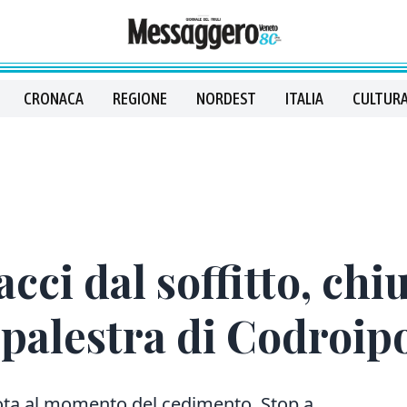
CRONACA
REGIONE
NORDEST
ITALIA
CULTURA
cci dal soffitto, chi
a palestra di Codroip
uota al momento del cedimento. Stop a