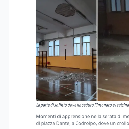
La parte di soffitto dove ha ceduto l'intonaco e i calcin
Momenti di apprensione nella serata di merc
di piazza Dante, a Codroipo, dove un crollo