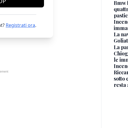
OP
Bmw f
quatt
pasti
Incen
t?
Registrati ora
.
immag
La na
Golia
La pa
Chiog
le im
Incend
Riccar
sotto 
resta 