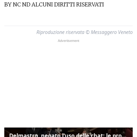
BY NC ND ALCUNI DIRITTI RISERVATI
Riproduzione riservata © Messaggero Veneto
Delmastro, negato l'uso delle chat: le proteste di Avs e M5s