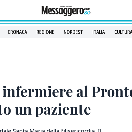
CRONACA
REGIONE
NORDEST
ITALIA
CULTURA
infermiere al Pront
to un paziente
ale Santa Maria della Misericordia. Il