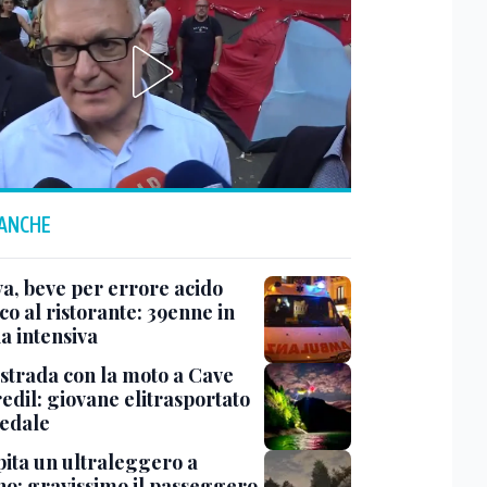
 ANCHE
a, beve per errore acido
co al ristorante: 39enne in
a intensiva
 strada con la moto a Cave
edil: giovane elitrasportato
pedale
pita un ultraleggero a
no: gravissimo il passeggero,