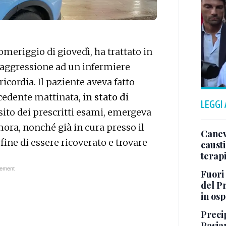
pomeriggio di giovedì, ha trattato in
 aggressione ad un infermiere
icordia. Il paziente aveva fatto
ecedente mattinata,
in stato di
LEGGI
’esito dei prescritti esami, emergeva
mora, nonché già in cura presso il
Canev
 fine di essere ricoverato e trovare
causti
terapi
Fuori
del Pr
in os
Preci
Pasia