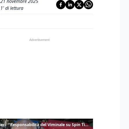
21 novembre 2025
1
' di lettura
Gualtieri: "Responsabilità del Viminale su Spin Time? La posizione dei partiti è nota"