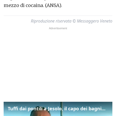
mezzo di cocaina. (ANSA).
Riproduzione riservata © Messaggero Veneto
Tuffi dai pontili a Jesolo, il capo dei bagnini: "L'impegno di tutti per evitare altre tragedie"