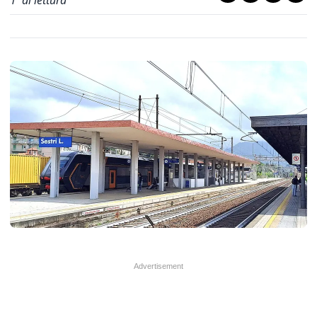
1
' di lettura