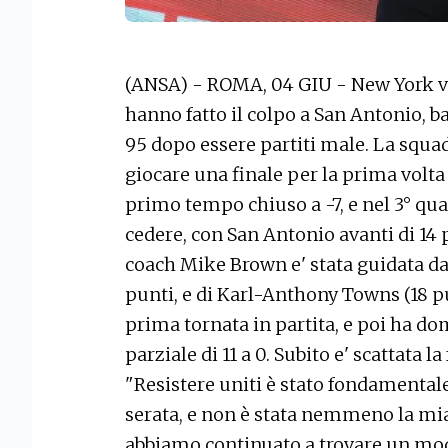
(ANSA) - ROMA, 04 GIU - New York va 
hanno fatto il colpo a San Antonio, ba
95 dopo essere partiti male. La squa
giocare una finale per la prima volta
primo tempo chiuso a -7, e nel 3° qu
cedere, con San Antonio avanti di 14 
coach Mike Brown e' stata guidata da
punti, e di Karl-Anthony Towns (18 pu
prima tornata in partita, e poi ha do
parziale di 11 a 0. Subito e' scattata l
"Resistere uniti è stato fondamentale
serata, e non è stata nemmeno la mia
abbiamo continuato a trovare un modo