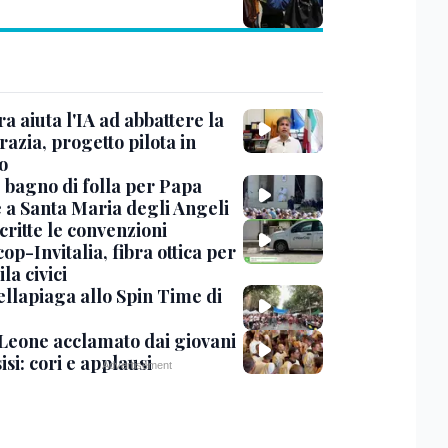
ra aiuta l'IA ad abbattere la
azia, progetto pilota in
o
, bagno di folla per Papa
 a Santa Maria degli Angeli
critte le convenzioni
op-Invitalia, fibra ottica per
la civici
ellapiaga allo Spin Time di
Leone acclamato dai giovani
isi: cori e applausi