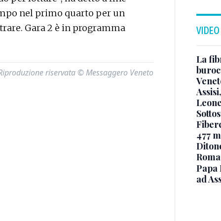
campo nel primo quarto per un
ntrare. Gara 2 è in programma
VIDEO
La fib
burocr
Riproduzione riservata © Messaggero Veneto
Venet
Assisi
Leone
Sottos
Fiberc
477 mi
Diton
Roma
Papa 
ad Ass