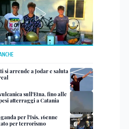
 ANCHE
i si arrende a Jodar e saluta
eal
ulcanica sull'Etna, fino alle
pesi atterraggi a Catania
ganda per l'Isis, 16enne
tato per terrorismo