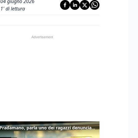
04 giugno 2026
1
' di lettura
Caso Pradamano, parla uno dei ragazzi denunciati per la limonata: "Volevo anche aiutare i miei"