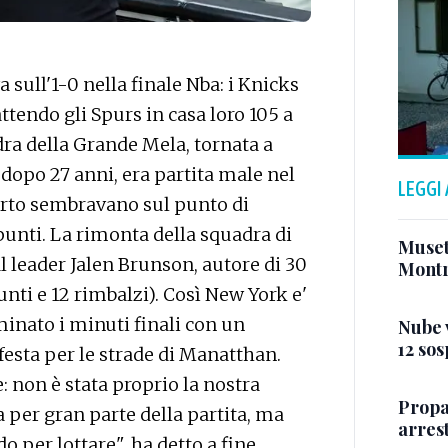
sull'1-0 nella finale Nba: i Knicks
ttendo gli Spurs in casa loro 105 a
dra della Grande Mela, tornata a
 dopo 27 anni, era partita male nel
LEGGI
arto sembravano sul punto di
punti. La rimonta della squadra di
Musett
l leader Jalen Brunson, autore di 30
Montr
nti e 12 rimbalzi). Così New York e'
minato i minuti finali con un
Nube v
12 sos
a festa per le strade di Manatthan.
: non è stata proprio la nostra
Propa
 per gran parte della partita, ma
arres
 per lottare", ha detto a fine