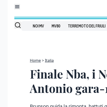
NOI MV
MV80
TERREMOTO DEL FRIULI
Home
Italia
Finale Nba, i 
Antonio gara-
Brunson guida la rimonta, battuti g