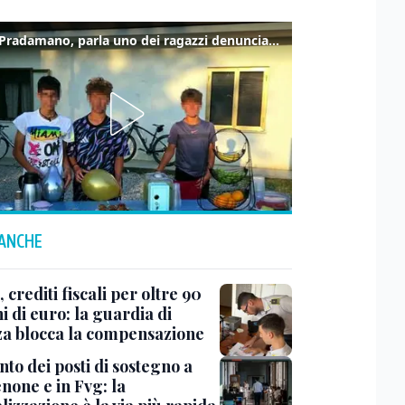
Caso Pradamano, parla uno dei ragazzi denunciati per la limonata: "Volevo anche aiutare i miei"
 ANCHE
 crediti fiscali per oltre 90
i di euro: la guardia di
za blocca la compensazione
to dei posti di sostegno a
none e in Fvg: la