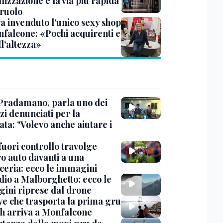
lizzazione è la via più rapida
 ruolo
a invenduto l’unico sexy shop
nfalcone: «Pochi acquirenti e
l’altezza»
Pradamano, parla uno dei
zi denunciati per la
ta: "Volevo anche aiutare i
uori controllo travolge
ro auto davanti a una
cceria: ecco le immagini
dio a Malborghetto: ecco le
ini riprese dal drone
ve che trasporta la prima gru
th arriva a Monfalcone