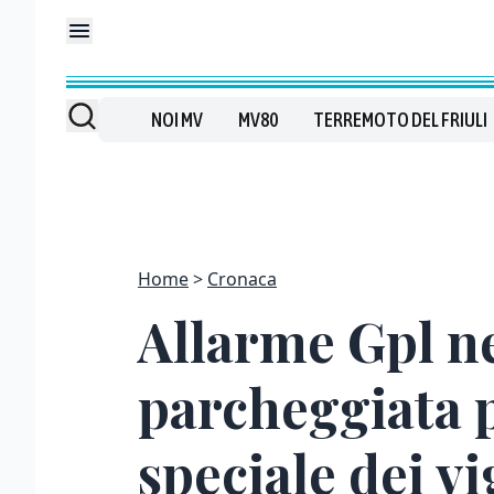
NOI MV
MV80
TERREMOTO DEL FRIULI
Home
Cronaca
Allarme Gpl ne
parcheggiata p
speciale dei vi