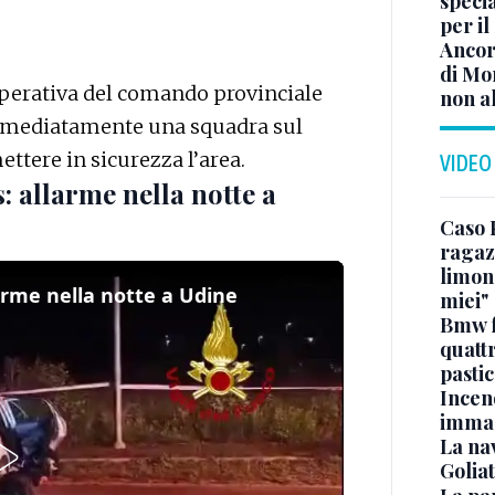
specia
per il
Ancor
di Mo
 operativa del comando provinciale
non al
 immediatamente una squadra sul
ettere in sicurezza l’area.
VIDEO
 allarme nella notte a
Caso 
ragaz
limona
arme nella notte a Udine
miei"
Bmw f
quatt
pasti
Incen
immag
La na
Golia