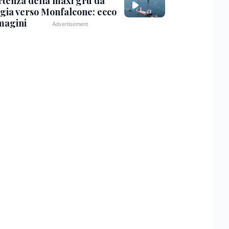
rtenza della maxi gru da
gia verso Monfalcone: ecco
magini